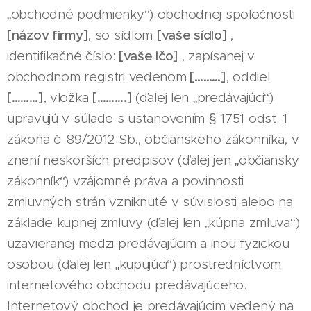
„obchodné podmienky“) obchodnej spoločnosti
[názov firmy]
, so sídlom
[vaše sídlo]
,
identifikačné číslo:
[vaše ičo]
, zapísanej v
obchodnom registri vedenom
[………]
, oddiel
[………]
, vložka
[……….]
(ďalej len „predávajúci“)
upravujú v súlade s ustanovením § 1751 odst. 1
zákona č. 89/2012 Sb., občianskeho zákonníka, v
znení neskorších predpisov (ďalej jen „občiansky
zákonník“) vzájomné práva a povinnosti
zmluvných strán vzniknuté v súvislosti alebo na
základe kupnej zmluvy (ďalej len „kúpna zmluva“)
uzavieranej medzi predávajúcim a inou fyzickou
osobou (ďalej len „kupujúci“) prostredníctvom
internetového obchodu predávajúceho.
Internetový obchod je predávajúcim vedený na