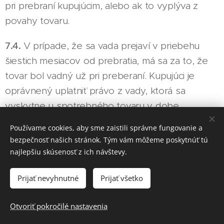
pri prebraní kupujúcim, alebo ak to vyplýva z
povahy tovaru.
7.4.
V prípade, že sa vada prejaví v priebehu
šiestich mesiacov od prebratia, má sa za to, že
tovar bol vadný už pri preberaní. Kupujúci je
oprávnený uplatniť právo z vady, ktorá sa
vyskytne u spotrebného tovaru v dobe
dvadsiatich štyroch mesiacov od prebratia.
Používame cookies, aby sme zaistili správne fungovanie a
bezpečnosť našich stránok. Tým vám môžeme poskytnúť tú
7.5.
Práva z vadného plnenia uplatňuje kupujúci u
najlepšiu skúsenosť z ich návštevy.
predávajúceho na adrese jeho prevádzky, v
ktorej je prijatie reklamácie možné s ohľadom na
Prijať nevyhnutné
Prijať všetko
sortiment predávaného tovaru, prípadne aj v
sídle alebo mieste podnikania.
Otvoriť pokročilé nastavenia