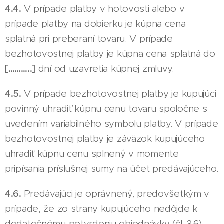
4.4.
V prípade platby v hotovosti alebo v
prípade platby na dobierku je kúpna cena
splatná pri preberaní tovaru. V prípade
bezhotovostnej platby je kúpna cena splatná do
[………..]
dní od uzavretia kúpnej zmluvy.
4.5.
V prípade bezhotovostnej platby je kupujúci
povinný uhradiť kúpnu cenu tovaru spoločne s
uvedením variabilného symbolu platby. V prípade
bezhotovostnej platby je záväzok kupujúceho
uhradiť kúpnu cenu splnený v momente
pripísania príslušnej sumy na účet predávajúceho.
4.6.
Predávajúci je oprávnený, predovšetkým v
prípade, že zo strany kupujúceho nedôjde k
dodatočnému potvrdeniu objednávky (čl. 3.6),