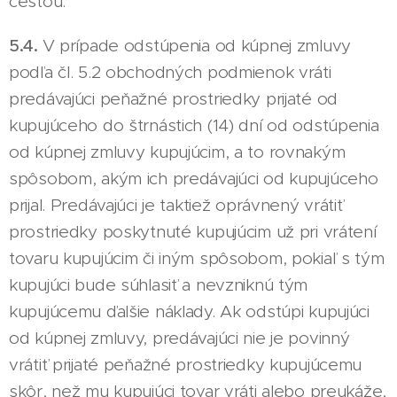
cestou.
5.4.
V prípade odstúpenia od kúpnej zmluvy
podľa čl. 5.2 obchodných podmienok vráti
predávajúci peňažné prostriedky prijaté od
kupujúceho do štrnástich (14) dní od odstúpenia
od kúpnej zmluvy kupujúcim, a to rovnakým
spôsobom, akým ich predávajúci od kupujúceho
prijal. Predávajúci je taktiež oprávnený vrátiť
prostriedky poskytnuté kupujúcim už pri vrátení
tovaru kupujúcim či iným spôsobom, pokiaľ s tým
kupujúci bude súhlasiť a nevzniknú tým
kupujúcemu ďalšie náklady. Ak odstúpi kupujúci
od kúpnej zmluvy, predávajúci nie je povinný
vrátiť prijaté peňažné prostriedky kupujúcemu
skôr, než mu kupujúci tovar vráti alebo preukáže,