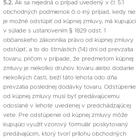
5.2.
Ak sa nejedná o prípad uvedený v čl. 5.1
obchodných podmienok či o iný prípad, kedy nie
je možné odstúpiť od kúpnej zmluvy, má kupujúci
v súlade s ustanovením § 1829 odst. 1
občianskeho zákonníka právo od kúpnej zmluvy
odstúpiť, a to do štrnástich (14) dní od prevzatia
tovaru, pričom v prípade, že predmetom kúpnej
zmluvy je niekoľko druhov tovaru alebo dodanie
niekoľkých častí, beží táto lehota odo dňa
prevzatia poslednej dodávky tovaru. Odstúpenie
od kúpnej zmluvy musí byť predávajúcemu
odoslané v lehote uvedenej v predchádzajúcej
vete. Pre odstúpenie od kúpnej zmluvy môže
kupujúci využiť vzorový formulár poskytovaný
predávajúcim, ktorý tvorí prílohu obchodných