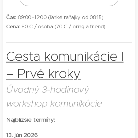
Čas:
09:00–12:00 (ľahké raňajky od 08:15)
Cena:
80 € / osoba (70 € / bring a friend)
Cesta komunikácie I
– Prvé kroky
Úvodný 3-hodinový
workshop komunikácie
Najbližšie termíny:
13. jún 2026