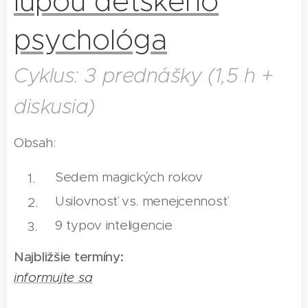
lupou detského
psychológa
Cyklus: 3 prednášky (1,5 h +
diskusia)
Obsah:
Sedem magických rokov
Usilovnosť vs. menejcennosť
9 typov inteligencie
Najbližšie termíny:
informujte sa