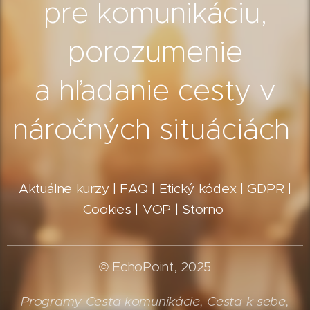
pre komunikáciu,
porozumenie
a hľadanie cesty v
náročných situáciách
Aktuálne kurzy
|
FAQ
|
Etický kódex
|
GDPR
|
Cookies
|
VOP
|
Storno
© EchoPoint, 2025
Programy Cesta komunikácie, Cesta k sebe,