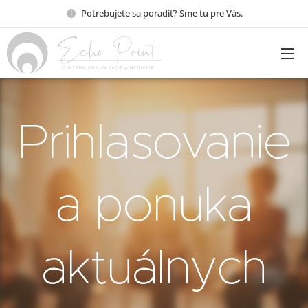
Potrebujete sa poradiť? Sme tu pre Vás.
Prihlasovanie
a ponuka
aktuálnych