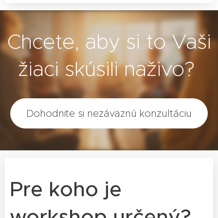
Chcete, aby si to Vaši
žiaci skúsili naživo?
Dohodnite si nezáväznú konzultáciu
Pre koho je
workshop určený?