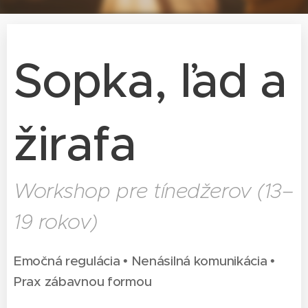
Sopka, ľad a
žirafa
Workshop pre tínedžerov (13–
19 rokov)
Emočná regulácia • Nenásilná komunikácia •
Prax zábavnou formou