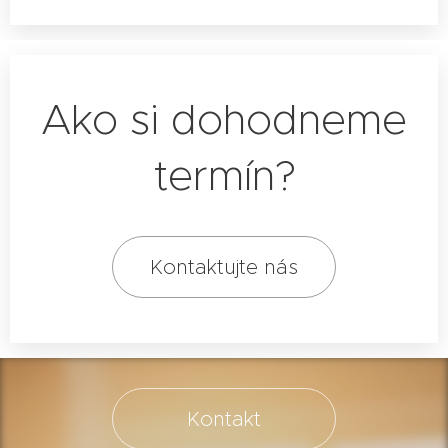
Workshop funguje ako prevencia aj
ako podpora pri už vzniknutých
konfliktoch.
Ako si dohodneme
termín?
Kontaktujte nás
Kontakt