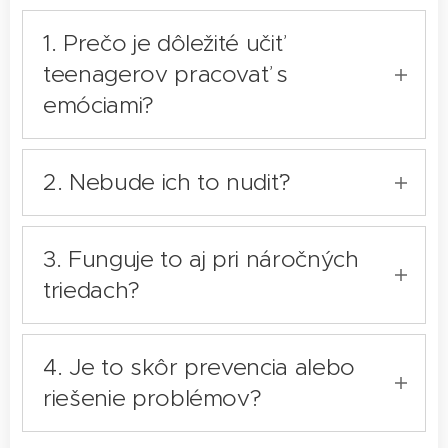
1. Prečo je dôležité učiť
teenagerov pracovať s
emóciami?
Mnohé konflikty vznikajú z rýchlych
2. Nebude ich to nudiť?
reakcií, ktoré si mladí nevedia
uvedomiť ani zastaviť.
Nie, neponúkame je to teóriu.
Keď sa naučia pracovať s emóciami,
3. Funguje to aj pri náročných
Workshop je postavený zážitkovo –
mení sa aj ich správanie a
triedach?
tínedžeri sa zapájajú, hýbu sa,
komunikácia.
reagujú a pracujú s reálnymi
Áno.
situáciami.
4. Je to skôr prevencia alebo
Workshop je navrhnutý tak, aby
riešenie problémov?
pracoval aj s napätím, odporom alebo
dynamikou v skupine.
Oboje.