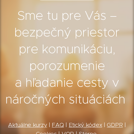
Sme tu pre Vás –
bezpečný priestor
pre komunikáciu,
porozumenie
a hľadanie cesty v
náročných situáciách
Aktuálne kurzy
|
FAQ
|
Etický kódex
|
GDPR
|
Cookies
|
VOP
|
Storno