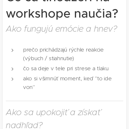
workshope naučia?
Ako fungujú emócie a hnev?
prečo prichádzajú rýchle reakcie
(výbuch / stiahnutie)
čo sa deje v tele pri strese a tlaku
ako si všimnúť moment, keď "to ide
von"
Ako sa upokojiť a získať
nadhľad?