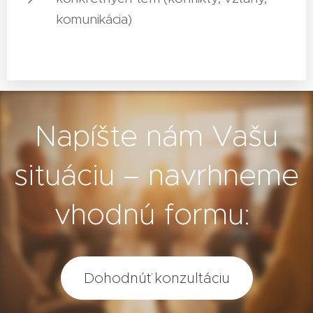
komunikácia)
Napíšte nám Vašu
situáciu – navrhneme
vhodnú formu:
Dohodnúť konzultáciu