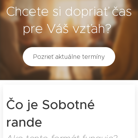
Chcete si dopriať čas
pre Váš vzťah?
Pozrieť aktuálne termíny
Čo je Sobotné
rande