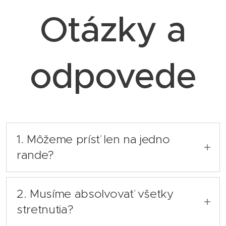
Otázky a
odpovede
1. Môžeme prísť len na jedno
rande?
Áno. Každé rande je samostatné a
2. Musíme absolvovať všetky
môžete si vybrať tému, ktorá vás práve
oslovuje. Zároveň, ak budete chcieť,
stretnutia?
môžete sa k ďalším stretnutiam vrátiť