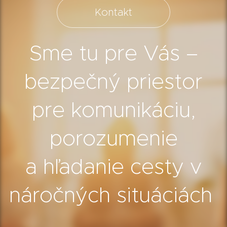
Kontakt
Sme tu pre Vás –
bezpečný priestor
pre komunikáciu,
porozumenie
a hľadanie cesty v
náročných situáciách