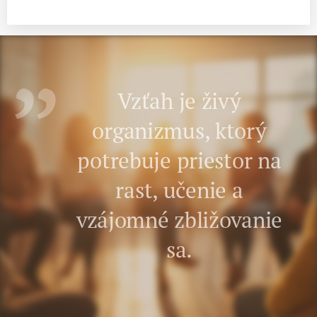
Vzťah je živý
organizmus, ktorý
potrebuje priestor na
rast, učenie a
vzájomné zbližovanie
sa.