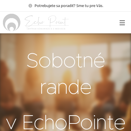
Potrebujete sa poradiť? Sme tu pre Vás.
Sobotné
rande
v EchoPointe