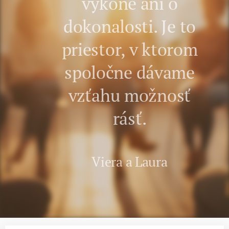
výkone ani o
dokonalosti. Je to
priestor, v ktorom
spoločne dávame
vzťahu možnosť
rásť.
Viera a Laura