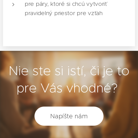
pre páry, ktoré si chcú vytvoriť
pravidelný priestor pre vzťah
Nie ste si istí, či je to
pre Vás vhodné?
Napíšte nám