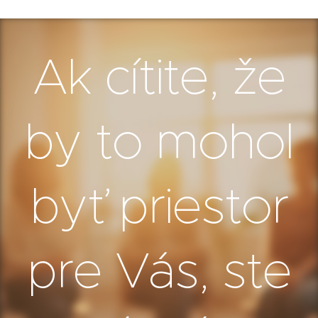
voluptatum deleniti atque corrupti quos
jeden z partnerov cíti väčšiu potrebu
dolores et quas molestias excepturi
prísť a druhý je skôr opatrný alebo si
sint occaecati cupiditate.
Ak cítite, že
nie je istý.
Sobotné rande je nastavené tak, aby
bolo bezpečné aj pre toho, kto
by to mohol
prichádza s menšími očakávaniami.
Nejde o tlak, hodnotenie ani
"rozoberanie vzťahu", ale o jemný
byť priestor
priestor na rozhovor a nové pohľady.
Ak to aspoň trochu dáva zmysel
pre Vás, ste
jednému z vás, môže to byť dobrý
prvý krok.