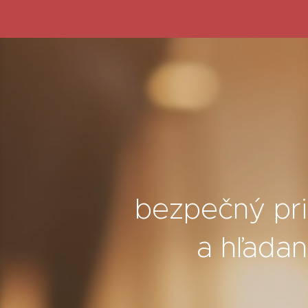
bezpečný pri
a hľadan