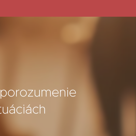
, porozumenie
ituáciách