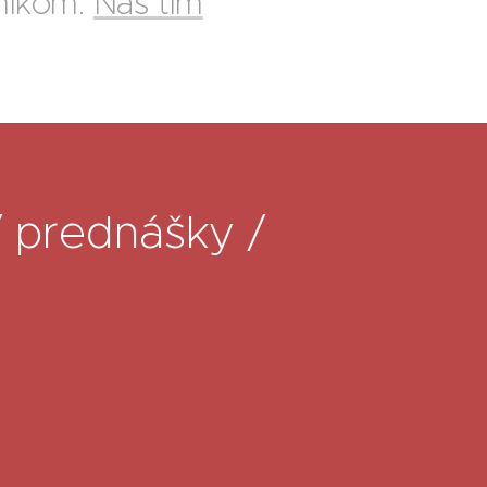
rníkom:
Náš tím
/ prednášky /