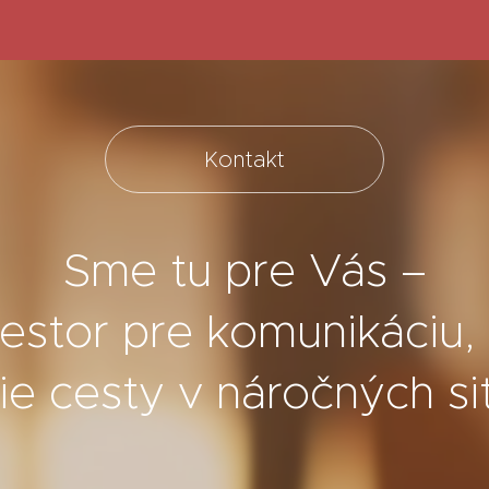
Kontakt
Sme tu pre Vás –
estor pre komunikáciu
ie cesty v náročných s