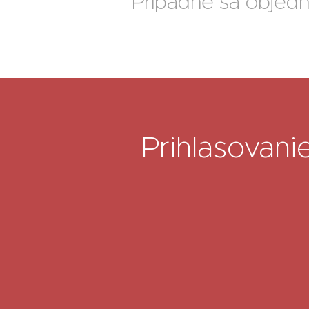
Prípadne sa objedn
Prihlasovani