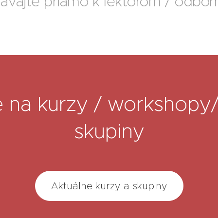
ávajte priamo k lektorom / odbo
e na kurzy / workshopy
skupiny
Aktuálne kurzy a skupiny