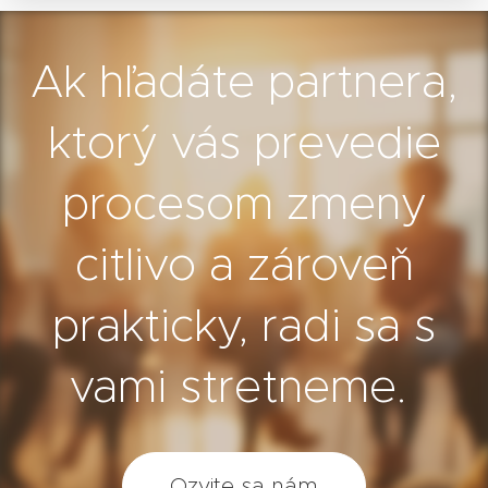
Ak hľadáte partnera,
ktorý vás prevedie
procesom zmeny
citlivo a zároveň
prakticky, radi sa s
vami stretneme.
Ozvite sa nám