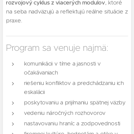
rozvojový cyklus z viacerých modulov
, ktoré
na seba nadväzujú a reflektujú reálne situácie z
praxe.
Program sa venuje najmä:
komunikácii v tíme a jasnosti v
očakávaniach
riešeniu konfliktov a predchádzaniu ich
eskalácii
poskytovaniu a prijímaniu spätnej väzby
vedeniu náročných rozhovorov
nastavovaniu hraníc a zodpovednosti
firemnej kultúre, hodnotám a etike v