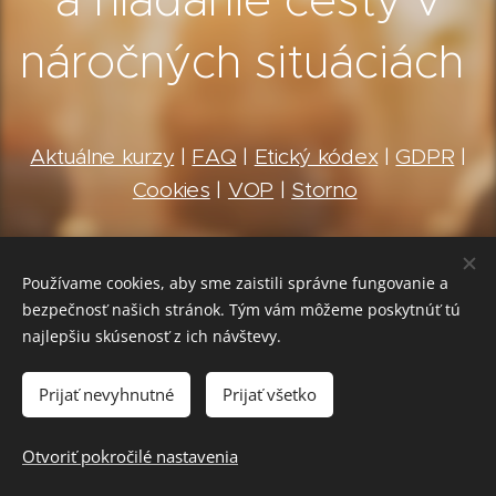
náročných situáciách
Aktuálne kurzy
|
FAQ
|
Etický kódex
|
GDPR
|
Cookies
|
VOP
|
Storno
© EchoPoint, 2025
Používame cookies, aby sme zaistili správne fungovanie a
bezpečnosť našich stránok. Tým vám môžeme poskytnúť tú
Programy Cesta komunikácie, Cesta k sebe,
najlepšiu skúsenosť z ich návštevy.
Soft Skills pre Silný Tím, Návrat, Sobotné
Prijať nevyhnutné
Prijať všetko
rande
sú autorské diela.
Otvoriť pokročilé nastavenia
Názvy a obsah sa môžu používať iba so
súhlasom ich autorov.