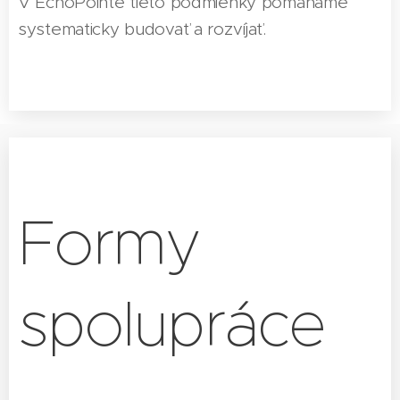
V EchoPointe tieto podmienky pomáhame
systematicky budovať a rozvíjať.
Formy
spolupráce