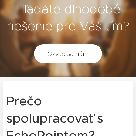
Hľadáte dlhodobé
riešenie pre Váš tím?
Ozvite sa nám
Prečo
spolupracovať s
EchoPointom?