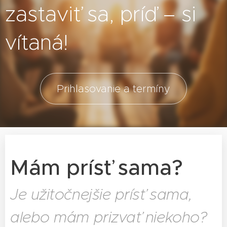
zastaviť sa, príď – si
vítaná!
Prihlasovanie a termíny
Mám prísť sama?
Je užitočnejšie prísť sama,
alebo mám prizvať niekoho?