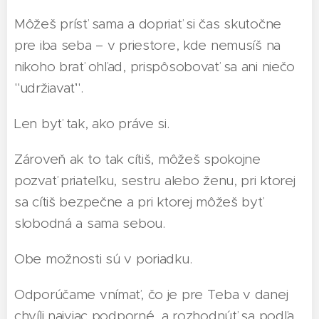
Môžeš prísť sama a dopriať si čas skutočne
pre iba seba – v priestore, kde nemusíš na
nikoho brať ohľad, prispôsobovať sa ani niečo
"udržiavať".
Len byť tak, ako práve si.
Zároveň ak to tak cítiš, môžeš spokojne
pozvať priateľku, sestru alebo ženu, pri ktorej
sa cítiš bezpečne a pri ktorej môžeš byť
slobodná a sama sebou.
Obe možnosti sú v poriadku.
Odporúčame vnímať, čo je pre Teba v danej
chvíli najviac podporné, a rozhodnúť sa podľa