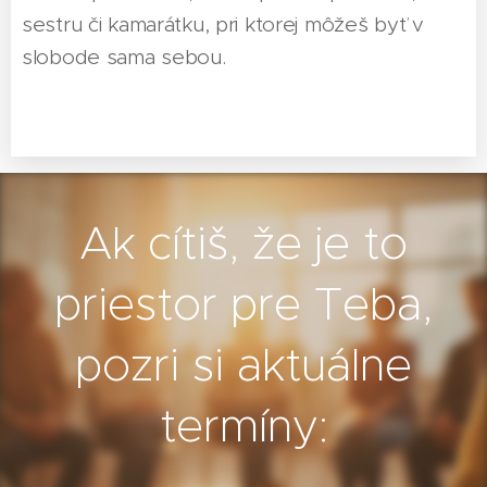
sestru či kamarátku, pri ktorej môžeš byť v
slobode sama sebou.
Ak cítiš, že je to
priestor pre Teba,
pozri si aktuálne
termíny: