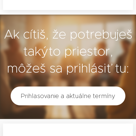
Ak cítiš, že potrebuješ
takýto priestor,
môžeš sa prihlásiť tu:
Prihlasovanie a aktuálne termíny