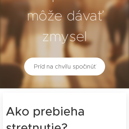
môže dávať
zmysel
Príď na chvíľu spočinúť
Ako prebieha
stretnutie?