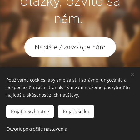
otázky, ozvite sa
nám:
Napíšte / zavolajte nám
Používame cookies, aby sme zaistili správne fungovanie a
bezpečnosť našich stránok. Tým vám môžeme poskytnúť tú
Praktické
najlepšiu skúsenosť z ich návštevy.
informácie
Prijať nevyhnutné
Prijať všetko
Kde a kedy stretnutie
Otvoriť pokročilé nastavenia