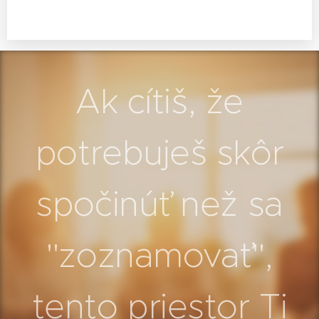
Ak cítiš, že
potrebuješ skôr
spočinúť než sa
"zoznamovať",
tento priestor Ti