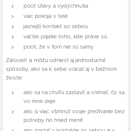
pocit úľavy a vydýchnutia
viac pokoja v tele
jasnejší kontakt so sebou
väčšie prijatie toho, kde práve sú
pocit, že v tom nie sú samy
Zároveň si môžu odniesť aj jednoduché
spôsoby, ako sa k sebe vracať aj v bežnom
živote:
ako sa na chvíľu zastaviť a vnímať, čo sa
vo mne deje
ako si viac všimnúť svoje prežívanie bez
potreby ho hneď meniť
ako zostať v kontakte so sebou aj v