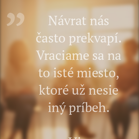
Návrat nás
často prekvapí.
Vraciame sa na
to isté miesto,
ktoré už nesie
iný príbeh.